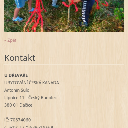
« Zpět
Kontakt
U DŘEVAŘE
UBYTOVÁNÍ ČESKÁ KANADA
Antonín Šulc
Lipnice 11 - Český Rudolec
380 01 Dačice
IČ: 70674060
č. účtu: 177563861/0300