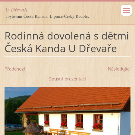
U Dřevaře
ubytování Česká Kanada, Lipnice-Český Rudolec
Rodinná dovolená s dětmi
Česká Kanda U Dřevaře
Předchozí
Následující
Spustit prezentaci