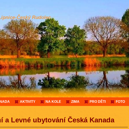
Lipnice-Český Rudolec
ANADA
AKTIVITY
NA KOLE
ZIMA
PRO DĚTI
FOTO
í a Levné ubytování Česká Kanada