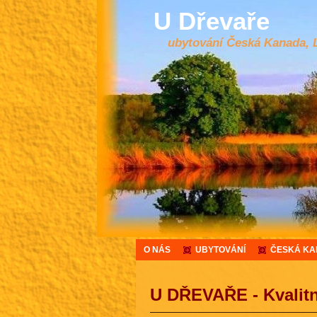
U Dřevaře
ubytování Česká Kanada, 
O NÁS
UBYTOVÁNÍ
ČESKÁ K
U DŘEVAŘE - Kvalitn