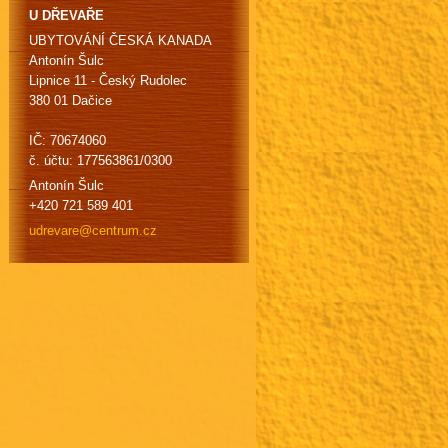
U DŘEVAŘE
UBYTOVÁNÍ ČESKÁ KANADA
Antonín Šulc
Lipnice 11 - Český Rudolec
380 01 Dačice
IČ: 70674060
č. účtu: 177563861/0300
Antonín Šulc
+420 721 589 401
udrevare
@centrum
.cz