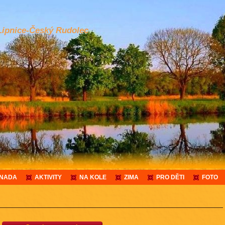
Lipnice-Český Rudolec
ANADA
AKTIVITY
NA KOLE
ZIMA
PRO DĚTI
FOTO