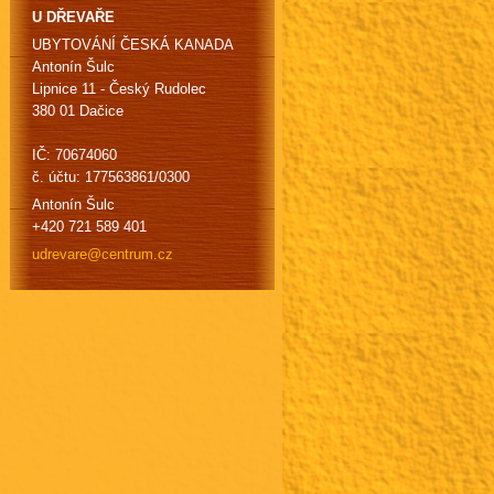
U DŘEVAŘE
UBYTOVÁNÍ ČESKÁ KANADA
Antonín Šulc
Lipnice 11 - Český Rudolec
380 01 Dačice
IČ: 70674060
č. účtu: 177563861/0300
Antonín Šulc
+420 721 589 401
udrevare
@centrum
.cz