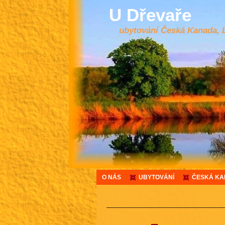
U Dřevaře
ubytování Česká Kanada, 
O NÁS
UBYTOVÁNÍ
ČESKÁ K