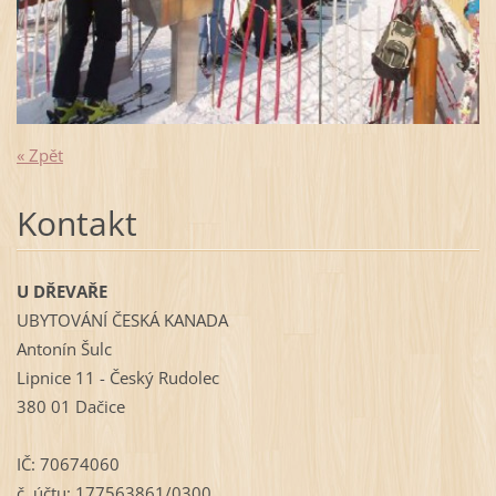
« Zpět
Kontakt
U DŘEVAŘE
UBYTOVÁNÍ ČESKÁ KANADA
Antonín Šulc
Lipnice 11 - Český Rudolec
380 01 Dačice
IČ: 70674060
č. účtu: 177563861/0300