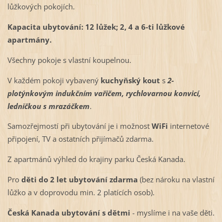
lůžkových pokojích.
Kapacita ubytování: 12 lůžek; 2, 4 a 6-ti lůžkové
apartmány.
Všechny pokoje s vlastní koupelnou.
V každém pokoji vybavený
kuchyňský kout
s
2-
plotýnkovým indukčním vařičem, rychlovarnou konvicí,
ledničkou s mrazáčkem
.
Samozřejmostí při ubytování je i
možnost
WiFi
internetové
připojení, TV a ostatních přijímačů zdarma.
Z apartmánů výhled do krajiny parku Česká Kanada.
Pro
děti do 2 let ubytování zdarma
(bez nároku na vlastní
lůžko a v doprovodu min. 2 platících osob).
Česká Kanada ubytování s dětmi
- myslíme i na vaše děti.