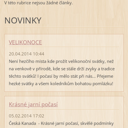
V této rubrice nejsou žádné články.
NOVINKY
VELIKONOCE
20.04.2014 10:44
Není hezčího místa kde prožít velikonoční svátky, než
na venkově v přírodě, kde se stále drží zvyky a tradice
těchto svátků! I počasí by mělo stát při nás... Přejeme
hezké svátky a všem koledníkům bohatou pomlázku!
Krásné jarní počasí
05.02.2014 17:02
Česká Kanada - Krásné jarní počasí, skvělé podmínky