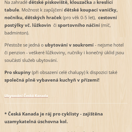
Na zahradě
dětské pískoviště, klouzačka
a
kreslící
tabule
. Možnost k zapůjčení
dětské koupací vaničky,
nočníku, dětských hraček
(pro věk 0-5 let),
cestovní
postýlky vč. lůžkovin
či
sportovního náčiní
(míč,
badminton).
Přestože se jedná o
ubytování v soukromí
- nejsme hotel
či penzion - veškeré
lůžkoviny, ručníky i konečný úklid jsou
součástí služeb ubytování.
Pro skupiny
(při obsazení celé chalupy) k dispozici také
společná plně vybavená kuchyň v přízemí!
Ubytování Česká Kanada
* Česká
Kanad
a
je ráj pro cyklisty - zajištěna
uzamykatelná úschovna kol.