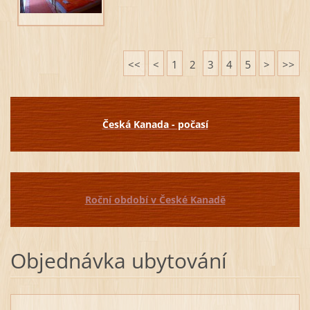
<<
<
1
2
3
4
5
>
>>
Česká Kanada - počasí
Roční období v České Kanadě
Objednávka ubytování