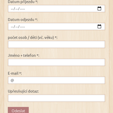
Datum příjezdu *:
Datum odjezdu *:
počet osob / děti (vč. věku) *:
Jméno + telefon *:
E-mail *:
Upřesňující dotaz: