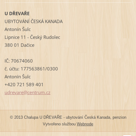
U DŘEVAŘE
UBYTOVÁNÍ ČESKÁ KANADA
Antonín Šulc
Lipnice 11 - Český Rudolec
380 01 Dačice
IČ: 70674060
č. účtu: 177563861/0300
Antonín Šulc
+420 721 589 401
udrevare
@centrum
.cz
© 2013 Chalupa U DŘEVAŘE - ubytování Česká Kanada, penzion
Vytvořeno službou
Webnode