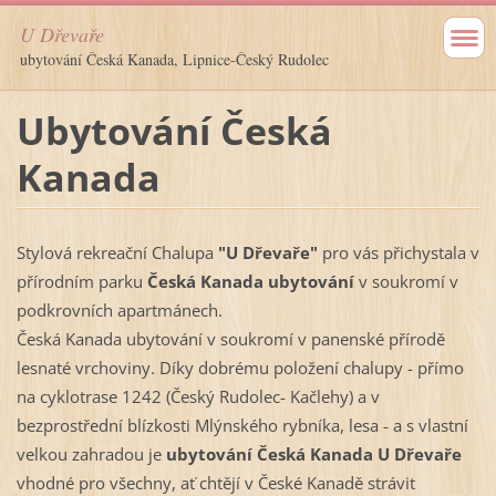
U Dřevaře
ubytování Česká Kanada, Lipnice-Český Rudolec
Ubytování Česká
Kanada
Stylová rekreační Chalupa
"U Dřevaře"
pro vás přichystala v
přírodním parku
Česká Kanada ubytování
v soukromí v
podkrovních apartmánech.
Česká Kanada ubytování v soukromí v panenské přírodě
lesnaté vrchoviny. Díky dobrému položení chalupy - přímo
na cyklotrase 1242 (Český Rudolec- Kačlehy) a v
bezprostřední blízkosti Mlýnského rybníka, lesa - a s vlastní
velkou zahradou je
ubytování Česká Kanada U Dřevaře
vhodné pro všechny, ať chtějí v České Kanadě strávit