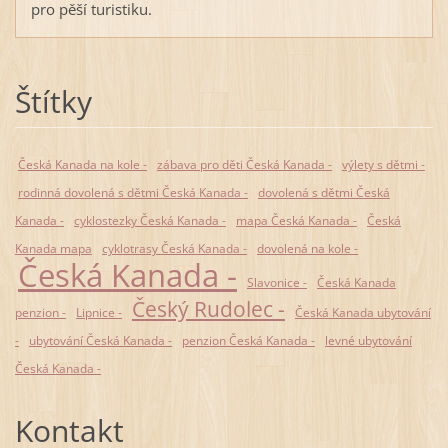
pro pěší turistiku.
Štítky
Česká Kanada na kole -
zábava pro děti Česká Kanada -
výlety s dětmi -
rodinná dovolená s dětmi Česká Kanada -
dovolená s dětmi Česká
Kanada -
cyklostezky Česká Kanada -
mapa Česká Kanada -
Česká
Kanada mapa
cyklotrasy Česká Kanada -
dovolená na kole -
Česká Kanada -
Slavonice -
Česká Kanada
Český Rudolec -
penzion -
Lipnice -
Česká Kanada ubytování
-
ubytování Česká Kanada -
penzion Česká Kanada -
levné ubytování
Česká Kanada -
Kontakt