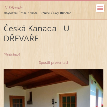
U Dřevaře
ubytování Česká Kanada, Lipnice-Český Rudolec
Česká Kanada - U
DŘEVAŘE
Předchozí
Spustit prezentaci