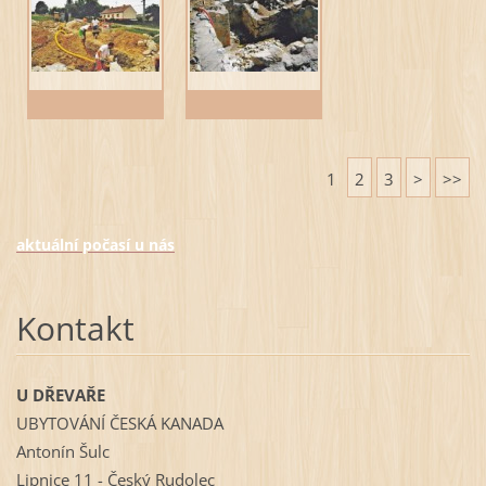
1
2
3
>
>>
aktuální počasí u nás
Kontakt
U DŘEVAŘE
UBYTOVÁNÍ ČESKÁ KANADA
Antonín Šulc
Lipnice 11 - Český Rudolec