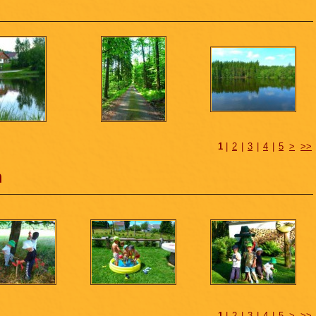
1
|
2
|
3
|
4
|
5
>
>>
m
1
|
2
|
3
|
4
|
5
>
>>