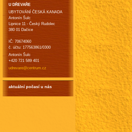
U DŘEVAŘE
UBYTOVÁNÍ ČESKÁ KANADA
Antonín Šulc
Lipnice 11 - Český Rudolec
380 01 Dačice
IČ: 70674060
č. účtu: 177563861/0300
Antonín Šulc
+420 721 589 401
udrevare
@centrum
.cz
aktuální počasí u nás