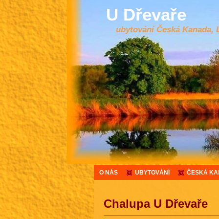
U Dřevaře
ubytování Česká Kanada, 
O NÁS
UBYTOVÁNÍ
ČESKÁ K
Chalupa U Dřevaře