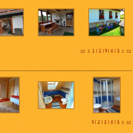
<<
<
1
|
2
|
3
|
4
|
5
>
>>
1
|
2
|
3
|
4
|
5
>
>>