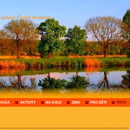
Lipnice-Český Rudolec
ANADA
AKTIVITY
NA KOLE
ZIMA
PRO DĚTI
FOTO