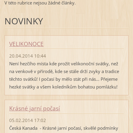
V této rubrice nejsou žádné články.
NOVINKY
VELIKONOCE
20.04.2014 10:44
Není hezčího místa kde prožít velikonoční svátky, než
na venkově v přírodě, kde se stále drží zvyky a tradice
těchto svátků! I počasí by mělo stát při nás... Přejeme
hezké svátky a všem koledníkům bohatou pomlázku!
Krásné jarní počasí
05.02.2014 17:02
Česká Kanada - Krásné jarní počasí, skvělé podmínky