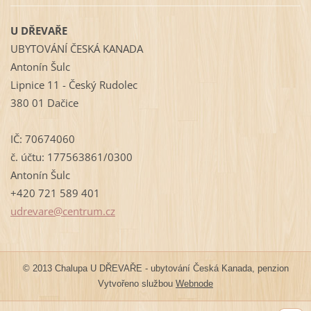
U DŘEVAŘE
UBYTOVÁNÍ ČESKÁ KANADA
Antonín Šulc
Lipnice 11 - Český Rudolec
380 01 Dačice
IČ: 70674060
č. účtu: 177563861/0300
Antonín Šulc
+420 721 589 401
udrevare
@centrum
.cz
© 2013 Chalupa U DŘEVAŘE - ubytování Česká Kanada, penzion
Vytvořeno službou
Webnode