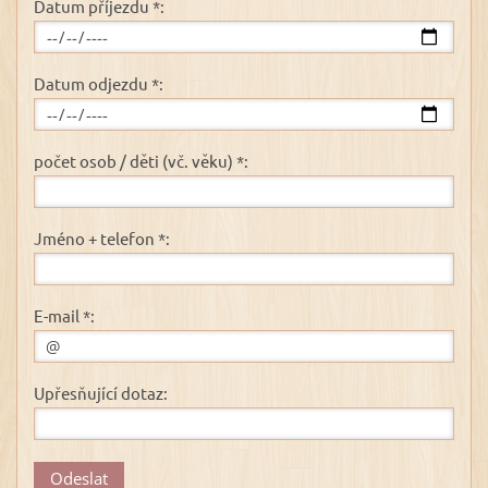
Datum příjezdu *:
Datum odjezdu *:
počet osob / děti (vč. věku) *:
Jméno + telefon *:
E-mail *:
Upřesňující dotaz: