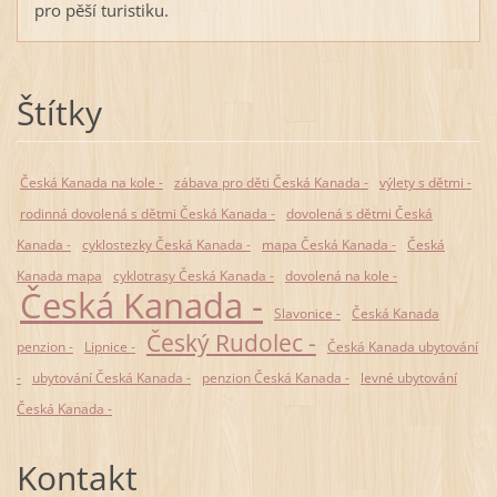
pro pěší turistiku.
Štítky
Česká Kanada na kole -
zábava pro děti Česká Kanada -
výlety s dětmi -
rodinná dovolená s dětmi Česká Kanada -
dovolená s dětmi Česká
Kanada -
cyklostezky Česká Kanada -
mapa Česká Kanada -
Česká
Kanada mapa
cyklotrasy Česká Kanada -
dovolená na kole -
Česká Kanada -
Slavonice -
Česká Kanada
Český Rudolec -
penzion -
Lipnice -
Česká Kanada ubytování
-
ubytování Česká Kanada -
penzion Česká Kanada -
levné ubytování
Česká Kanada -
Kontakt