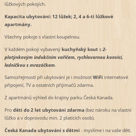
lůžkových pokojích.
Kapacita ubytování: 12 lůžek; 2, 4 a 6-ti lůžkové
apartmány.
Všechny pokoje s vlastní koupelnou.
V každém pokoji vybavený
kuchyňský kout
s
2-
plotýnkovým indukčním vařičem, rychlovarnou konvicí,
ledničkou s mrazáčkem
.
Samozřejmostí při ubytování je i
možnost
WiFi
internetové
připojení, TV a ostatních přijímačů zdarma.
Z apartmánů výhled do krajiny parku Česká Kanada.
Pro
děti do 2 let ubytování zdarma
(bez nároku na vlastní
lůžko a v doprovodu min. 2 platících osob).
Česká Kanada ubytování s dětmi
- myslíme i na vaše děti.