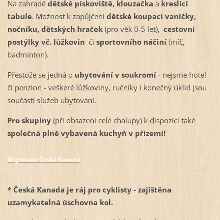
Na zahradě
dětské pískoviště, klouzačka
a
kreslící
tabule
. Možnost k zapůjčení
dětské koupací vaničky,
nočníku, dětských hraček
(pro věk 0-5 let),
cestovní
postýlky vč. lůžkovin
či
sportovního náčiní
(míč,
badminton).
Přestože se jedná o
ubytování v soukromí
- nejsme hotel
či penzion - veškeré
lůžkoviny, ručníky i konečný úklid jsou
součástí služeb ubytování.
Pro skupiny
(při obsazení celé chalupy) k dispozici také
společná plně vybavená kuchyň v přízemí!
Ubytování Česká Kanada
* Česká
Kanad
a
je ráj pro cyklisty - zajištěna
uzamykatelná úschovna kol.