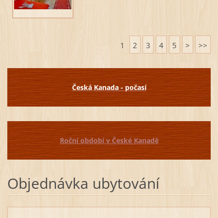
1
2
3
4
5
>
>>
Česká Kanada - počasí
Roční období v České Kanadě
Objednávka ubytování