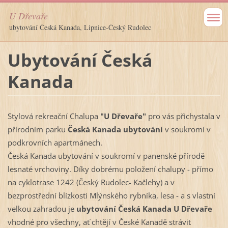
U Dřevaře
ubytování Česká Kanada, Lipnice-Český Rudolec
Ubytování Česká
Kanada
Stylová rekreační Chalupa
"U Dřevaře"
pro vás přichystala v
přírodním parku
Česká Kanada ubytování
v soukromí v
podkrovních apartmánech.
Česká Kanada ubytování v soukromí v panenské přírodě
lesnaté vrchoviny. Díky dobrému položení chalupy - přímo
na cyklotrase 1242 (Český Rudolec- Kačlehy) a v
bezprostřední blízkosti Mlýnského rybníka, lesa - a s vlastní
velkou zahradou je
ubytování Česká Kanada U Dřevaře
vhodné pro všechny, ať chtějí v České Kanadě strávit