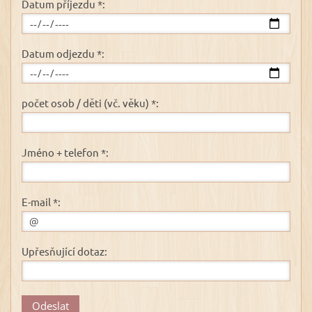
Datum příjezdu *:
Datum odjezdu *:
počet osob / děti (vč. věku) *:
Jméno + telefon *:
E-mail *:
Upřesňující dotaz: