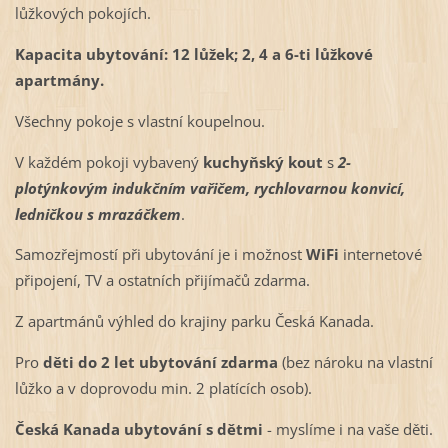
lůžkových pokojích.
Kapacita ubytování: 12 lůžek; 2, 4 a 6-ti lůžkové
apartmány.
Všechny pokoje s vlastní koupelnou.
V každém pokoji vybavený
kuchyňský kout
s
2-
plotýnkovým indukčním vařičem, rychlovarnou konvicí,
ledničkou s mrazáčkem
.
Samozřejmostí při ubytování je i
možnost
WiFi
internetové
připojení, TV a ostatních přijímačů zdarma.
Z apartmánů výhled do krajiny parku Česká Kanada.
Pro
děti do 2 let ubytování zdarma
(bez nároku na vlastní
lůžko a v doprovodu min. 2 platících osob).
Česká Kanada ubytování s dětmi
- myslíme i na vaše děti.