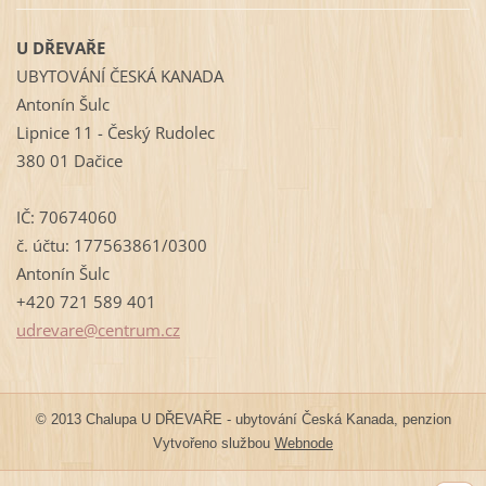
U DŘEVAŘE
UBYTOVÁNÍ ČESKÁ KANADA
Antonín Šulc
Lipnice 11 - Český Rudolec
380 01 Dačice
IČ: 70674060
č. účtu: 177563861/0300
Antonín Šulc
+420 721 589 401
udrevare
@centrum
.cz
© 2013 Chalupa U DŘEVAŘE - ubytování Česká Kanada, penzion
Vytvořeno službou
Webnode