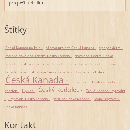
pro pěší turistiku.
Štítky
Česká Kanada na kole -
zábava pro děti Česká Kanada -
výlety s dětmi -
rodinná dovolená s dětmi Česká Kanada -
dovolená s dětmi Česká
Kanada -
cyklostezky Česká Kanada -
mapa Česká Kanada -
Česká
Kanada mapa
cyklotrasy Česká Kanada -
dovolená na kole -
Česká Kanada -
Slavonice -
Česká Kanada
Český Rudolec -
penzion -
Lipnice -
Česká Kanada ubytování
-
ubytování Česká Kanada -
penzion Česká Kanada -
levné ubytování
Česká Kanada -
Kontakt