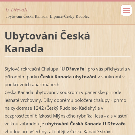
U Dřevaře
ubytování Česká Kanada, Lipnice-Český Rudolec
Ubytování Česká
Kanada
Stylová rekreační Chalupa
"U Dřevaře"
pro vás přichystala v
přírodním parku
Česká Kanada ubytování
v soukromí v
podkrovních apartmánech.
Česká Kanada ubytování v soukromí v panenské přírodě
lesnaté vrchoviny. Díky dobrému položení chalupy - přímo
na cyklotrase 1242 (Český Rudolec- Kačlehy) a v
bezprostřední blízkosti Mlýnského rybníka, lesa - a s vlastní
velkou zahradou je
ubytování Česká Kanada U Dřevaře
vhodné pro všechny, ať chtějí v České Kanadě strávit