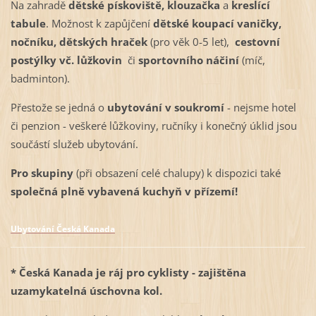
Na zahradě
dětské pískoviště, klouzačka
a
kreslící
tabule
. Možnost k zapůjčení
dětské koupací vaničky,
nočníku, dětských hraček
(pro věk 0-5 let),
cestovní
postýlky vč. lůžkovin
či
sportovního náčiní
(míč,
badminton).
Přestože se jedná o
ubytování v soukromí
- nejsme hotel
či penzion - veškeré
lůžkoviny, ručníky i konečný úklid jsou
součástí služeb ubytování.
Pro skupiny
(při obsazení celé chalupy) k dispozici také
společná plně vybavená kuchyň v přízemí!
Ubytování Česká Kanada
* Česká
Kanad
a
je ráj pro cyklisty - zajištěna
uzamykatelná úschovna kol.