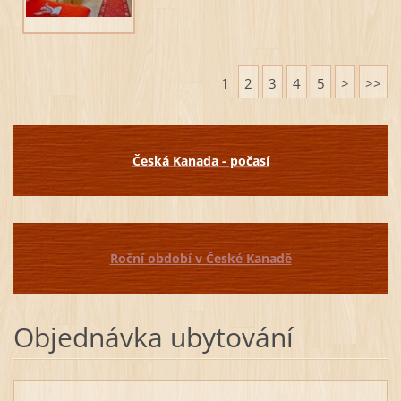
1
2
3
4
5
>
>>
Česká Kanada - počasí
Roční období v České Kanadě
Objednávka ubytování