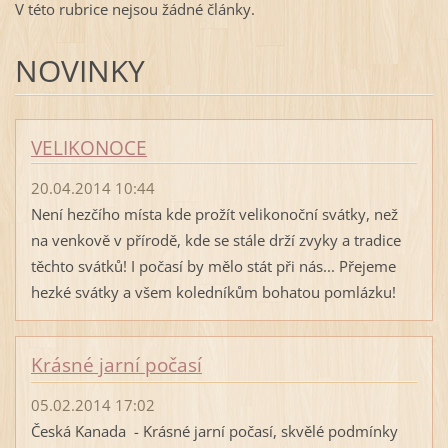
V této rubrice nejsou žádné články.
NOVINKY
VELIKONOCE
20.04.2014 10:44
Není hezčího místa kde prožít velikonoční svátky, než
na venkově v přírodě, kde se stále drží zvyky a tradice
těchto svátků! I počasí by mělo stát při nás... Přejeme
hezké svátky a všem koledníkům bohatou pomlázku!
Krásné jarní počasí
05.02.2014 17:02
Česká Kanada - Krásné jarní počasí, skvělé podmínky